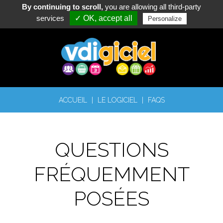
By continuing to scroll,
you are allowing all third-party
services
✓ OK, accept all
Personalize
ACCUEIL
|
LE LOGICIEL
|
FAQS
QUESTIONS
FRÉQUEMMENT
POSÉES