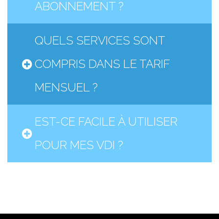
ABONNEMENT ?
QUELS SERVICES SONT
COMPRIS DANS LE TARIF
MENSUEL ?
EST-CE FACILE À UTILISER
POUR MES VDI ?